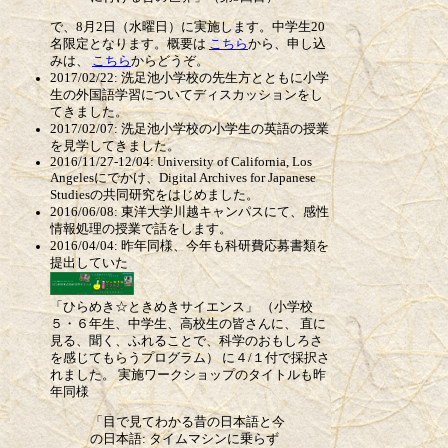
で、8月2日（水曜日）に実施します。中学生20
名限定となります。概要は
こちら
から、申し込
みは、
こちら
からどうぞ。
2017/02/22: 洗足池小学校の先生方とともに小学
生の外国語学習についてディスカッションをし
てきました。
2017/02/07: 洗足池小学校の小学生の英語の授業
を見学してきました。
2016/11/27-12/04: University of California, Los
Angelesにでかけ、Digital Archives for Japanese
Studiesの共同研究をはじめました。
2016/06/08: 東洋大学川越キャンパスにて、感性
情報処理の授業で話をします。
2016/04/04: 昨年同様、今年も科研費応募書類を
提出していた
「ひらめき☆ときめきサイエンス」 （小学校
５・６年生、中学生、高校生の皆さんに、 直に
見る、聞く、ふれることで、科学のおもしろさ
を感じてもらうプログラム） に４/１付で採択さ
れました。 実施ワークショップのタイトルも昨
年同様
「目で見てわかる昔の日本語と今
の日本語: タイムマシンに乗らず