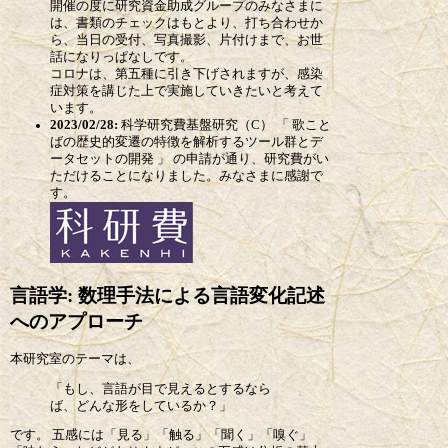
開催の度に研究資金助成グループのみなさまに
は、書類のチェックはもとより、打ち合わせか
ら、当日の受付、写真撮影、片付けまで、お世
話になりっぱなしです。
コロナは、第五種に引き下げされますが、感染
症対策を講じた上で実施していきたいと考えて
います。
2023/02/28:
科学研究費基盤研究（C） 「 歌こと
ばの歴史的変遷の特徴を解析するツール群とデ
ータセットの開発 」 の申請が通り、研究費がい
ただけることになりました。みなさまに感謝で
す。
言語学: 数理手法による言語変化記述
へのアプローチ
本研究室のテーマは、
「もし、言語が目で見えるとするなら
ば、どんな形をしているか？」
です。 五感には「見る」「触る」「聞く」「嗅ぐ」