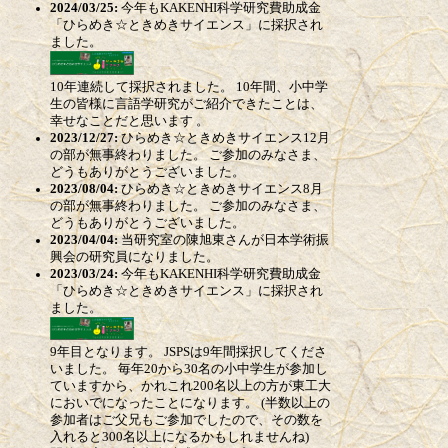
2024/03/25:
今年もKAKENHI科学研究費助成金
「ひらめき☆ときめきサイエンス」に採択され
ました。
10年連続して採択されました。 10年間、小中学
生の皆様に言語学研究がご紹介できたことは、
幸せなことだと思います 。
2023/12/27:
ひらめき☆ときめきサイエンス12月
の部が無事終わりました。 ご参加のみなさま、
どうもありがとうございました。
2023/08/04:
ひらめき☆ときめきサイエンス8月
の部が無事終わりました。 ご参加のみなさま、
どうもありがとうございました。
2023/04/04:
当研究室の陳旭東さんが日本学術振
興会の研究員になりました。
2023/03/24:
今年もKAKENHI科学研究費助成金
「ひらめき☆ときめきサイエンス」に採択され
ました。
9年目となります。 JSPSは9年間採択してくださ
いました。 毎年20から30名の小中学生が参加し
ていますから、かれこれ200名以上の方が東工大
においでになったことになります。 (半数以上の
参加者はご父兄もご参加でしたので、その数を
入れると300名以上になるかもしれませんね)