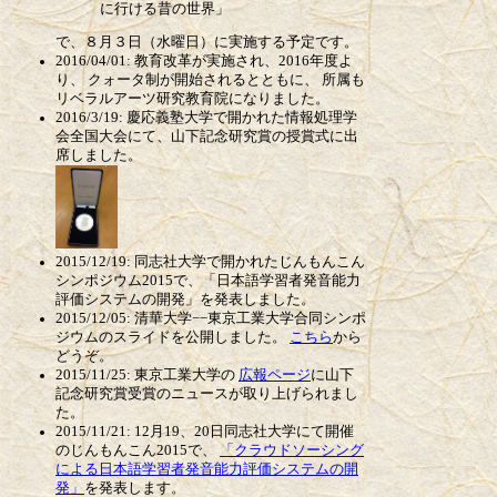
に行ける昔の世界」
で、８月３日（水曜日）に実施する予定です。
2016/04/01: 教育改革が実施され、2016年度よ
り、 クォータ制が開始されるとともに、 所属も
リベラルアーツ研究教育院になりました。
2016/3/19: 慶応義塾大学で開かれた情報処理学
会全国大会にて、山下記念研究賞の授賞式に出
席しました。
2015/12/19: 同志社大学で開かれたじんもんこん
シンポジウム2015で、「日本語学習者発音能力
評価システムの開発」を発表しました。
2015/12/05: 清華大学−−東京工業大学合同シンポ
ジウムのスライドを公開しました。
こちら
から
どうぞ。
2015/11/25: 東京工業大学の
広報ページ
に山下
記念研究賞受賞のニュースが取り上げられまし
た。
2015/11/21: 12月19、20日同志社大学にて開催
のじんもんこん2015で、
「クラウドソーシング
による日本語学習者発音能力評価システムの開
発」
を発表します。