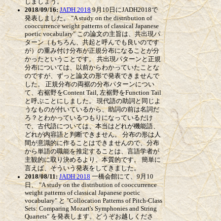
しましょう。
2018/09/16:
JADH 2018
9月10日にJADH2018で
発表しました。 "A study on the distribution of
cooccurrence weight patterns of classical Japanese
poetic vocabulary" この論文の主旨は、共出現パ
ターン（もちろん、共起と呼んでも良いのです
が）の重み付け分布が正規分布になることが分
かったということです。 共出現パターンと正規
分布については、以前からわかっていたことな
のですが、ずっと論文の形で発表できませんで
した。 正規分布の両裾の分布パターンについ
て、右裾野をContent Tail, 左裾野をFunction Tail
と呼ぶことにしました。 現代語の助詞と同じよ
うなものが付いているから、助詞の前は名詞だ
ろ？とわかっているつもりになっているだけ
で、古代語については、本当はどれが機能語、
どれが内容語と判断できません。 分布の形は人
間が意識的に作ることはできませんので、分布
から単語の職能を推定することは、言語学者が
主観的に取り決めるより、本質的です。 簡単に
言えば、そういう発表をしてきました。
2018/08/11:
JADH 2018
一橋会館にて、9月10
日、 "A study on the distribution of cooccurrence
weight patterns of classical Japanese poetic
vocabulary" と "Collocation Patterns of Pitch-Class
Sets: Comparing Mozart's Symphonies and String
Quartets" を発表します。どうぞお越しくださ