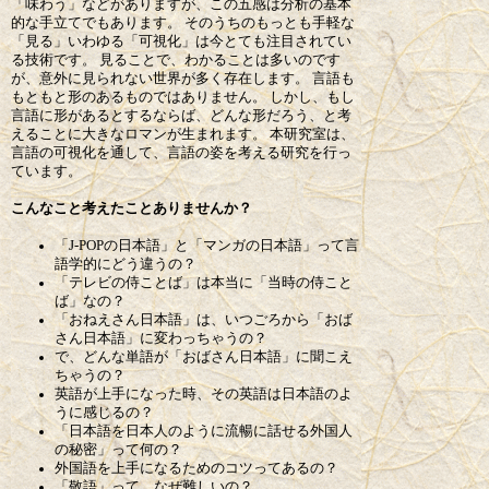
「味わう」などがありますが、この五感は分析の基本
的な手立てでもあります。 そのうちのもっとも手軽な
「見る」いわゆる「可視化」は今とても注目されてい
る技術です。 見ることで、わかることは多いのです
が、意外に見られない世界が多く存在します。 言語も
もともと形のあるものではありません。 しかし、もし
言語に形があるとするならば、どんな形だろう、と考
えることに大きなロマンが生まれます。 本研究室は、
言語の可視化を通して、言語の姿を考える研究を行っ
ています。
こんなこと考えたことありませんか？
「J-POPの日本語」と「マンガの日本語」って言
語学的にどう違うの？
「テレビの侍ことば」は本当に「当時の侍こと
ば」なの？
「おねえさん日本語」は、いつごろから「おば
さん日本語」に変わっちゃうの？
で、どんな単語が「おばさん日本語」に聞こえ
ちゃうの？
英語が上手になった時、その英語は日本語のよ
うに感じるの？
「日本語を日本人のように流暢に話せる外国人
の秘密」って何の？
外国語を上手になるためのコツってあるの？
「敬語」って、なぜ難しいの？