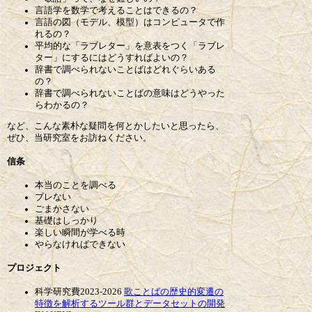
言語学を数学で考えることはできるの？
言語の図（モデル、模型）はコンピュータで作
れるの？
平均的な「ラブレター」を意表をつく「ラブレ
ター」にするにはどうすればよいの？
辞書で調べられないことばはどれぐらいある
の？
辞書で調べられないことばの意味はどうやった
らわかるの？
など、こんな素朴な疑問を何とかしたいと思ったら、
ぜひ、当研究室をお訪ねください。
信条
本当のことを調べる
ブレない
ごまかさない
基礎はしっかり
楽しい瞬間が学べる時
やらなければできない
プロジェクト
科学研究費2023-2026
歌ことばの歴史的変遷の
特徴を解析するツール群とデータセットの開発