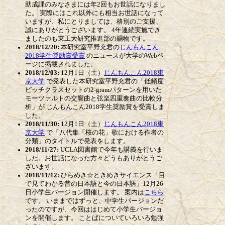
助成課のみなさまには年2回もお世話になりまし
た。 実際にはこれ以外にも相当お世話になって
いますが、私にとりましては、格別のご支援、
誠にありがとうございます。 4年連続実施でき
ましたのも東工大研究推進部の賜物です。
2018/12/20:
本研究室平野充君の
じんもんこん
2018学生奨励賞受賞
のニュースが大学のWebペ
ージに掲載されました。
2018/12/03:
12月1日（土）
じんもんこん2018東
京大学
で発表した本研究室平野充君の「低頻度
ピッチクラスセットの2-gramパターンを用いた
モーツァルトの交響曲と弦楽四重奏曲の比較分
析」が じんもんこん2018学生奨励賞を受賞しま
した。
2018/11/30:
12月1日（土）
じんもんこん2018東
京大学
で「八代集「桜の花」歌における作者の
分類」のタイトルで発表をします。
2018/11/27:
UCLA図書館で今年も講義を行いま
した。お世話になった方々どうもありがとうご
ざいます。
2018/11/12:
ひらめき☆ときめきサイエンス「目
で見てわかる昔の日本語と今の日本語」12月26
日小学生バージョン開催します。 案内は
こちら
です。 いままではずっと、中学生バージョンだ
ったのですが、今回ははじめて小学生バージョ
ンを開催します。 ことばについていろいろ勉強