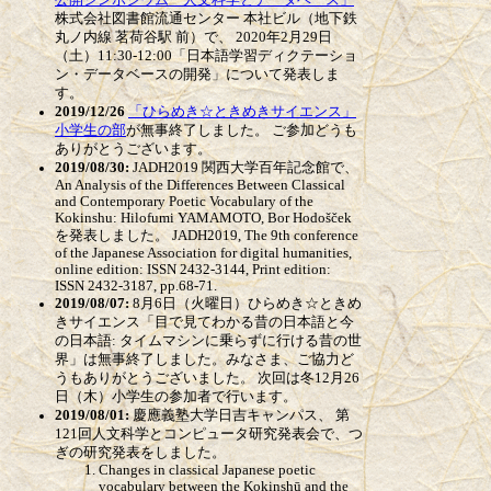
株式会社図書館流通センター 本社ビル（地下鉄
丸ノ内線 茗荷谷駅 前）で、 2020年2月29日
（土）11:30-12:00「日本語学習ディクテーショ
ン・データベースの開発」について発表しま
す。
2019/12/26
「ひらめき☆ときめきサイエンス」
小学生の部
が無事終了しました。 ご参加どうも
ありがとうございます。
2019/08/30:
JADH2019 関西大学百年記念館で、
An Analysis of the Differences Between Classical
and Contemporary Poetic Vocabulary of the
Kokinshu: Hilofumi YAMAMOTO, Bor Hodošček
を発表しました。 JADH2019, The 9th conference
of the Japanese Association for digital humanities,
online edition: ISSN 2432-3144, Print edition:
ISSN 2432-3187, pp.68-71.
2019/08/07:
8月6日（火曜日）ひらめき☆ときめ
きサイエンス「目で見てわかる昔の日本語と今
の日本語: タイムマシンに乗らずに行ける昔の世
界」は無事終了しました。みなさま、ご協力ど
うもありがとうございました。 次回は冬12月26
日（木）小学生の参加者で行います。
2019/08/01:
慶應義塾大学日吉キャンパス、 第
121回人文科学とコンピュータ研究発表会で、つ
ぎの研究発表をしました。
Changes in classical Japanese poetic
vocabulary between the Kokinshū and the