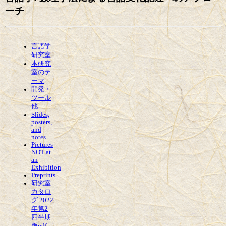
ーチ
言語学
研究室
本研究
室のテ
ーマ
開発・
ツール
他
Slides,
posters,
and
notes
Pictures
NOT at
an
Exhibition
Preprints
研究室
カタロ
グ 2022
年第2
四半期