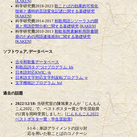
[
KAKEN
]
科学研究費2018-2023
歌ことばの効果的可視化
技術と通時的言語変化記述に関する基礎研究
[
KAKEN
]
科学研究費2014-2017
和歌用語シソーラスの開
発と用語空間分析に関する基礎研究
[
KAKEN
]
科学研究費2010-2013
和歌形態素解析用辞書開
発のための用語連接規則に関する基礎研究
[
KAKEN
]
ソフトウェア, データベース
古今和歌集データベース
和歌品詞タグつけプログラム: kh
日本語対応KWIC: jk
日本語文字対応文字列反転プログラム: jr
文字種統計プログラム: ksf
過去の話題
2022/12/18:
当研究室の陳旭東さんが「じんもん
こん2022」で、ベストポスター賞と学生奨励賞
の2賞を同時受賞しました。[
じんもんこん2022
ベストポスター賞・学生奨励賞
]
I-1-6：単語アライメントの誤り対
応を用いた歌ことばのコノテーシ