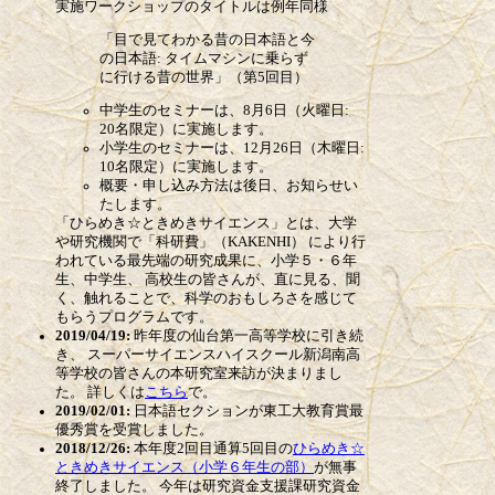
実施ワークショップのタイトルは例年同様
「目で見てわかる昔の日本語と今
の日本語: タイムマシンに乗らず
に行ける昔の世界」（第5回目）
中学生のセミナーは、8月6日（火曜日:
20名限定）に実施します。
小学生のセミナーは、12月26日（木曜日:
10名限定）に実施します。
概要・申し込み方法は後日、お知らせい
たします。
「ひらめき☆ときめきサイエンス」とは、大学
や研究機関で「科研費」（KAKENHI） により行
われている最先端の研究成果に、小学５・６年
生、中学生、 高校生の皆さんが、直に見る、聞
く、触れることで、科学のおもしろさを感じて
もらうプログラムです。
2019/04/19:
昨年度の仙台第一高等学校に引き続
き、 スーパーサイエンスハイスクール新潟南高
等学校の皆さんの本研究室来訪が決まりまし
た。 詳しくは
こちら
で。
2019/02/01:
日本語セクションが東工大教育賞最
優秀賞を受賞しました。
2018/12/26:
本年度2回目通算5回目の
ひらめき☆
ときめきサイエンス（小学６年生の部）
が無事
終了しました。 今年は研究資金支援課研究資金