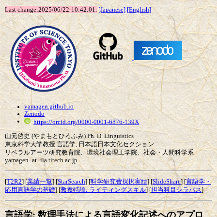
Last change:2025/06/22-10:42:01.
[Japanese]
[English]
yamagen.github.io
Zenodo
https://orcid.org/0000-0001-6876-139X
山元啓史 (やまもとひろふみ) Ph. D. Linguistics
東京科学大学教授 言語学, 日本語日本文化セクション
リベラルアーツ研究教育院、環境社会理工学院、社会・人間科学系
yamagen_at_ila.titech.ac.jp
[
T2R2
] [
業績一覧
] [
StarSearch
] [
科学研究費採択実績
] [
SlideShare
] [
言語学・
応用言語学の基礎
] [
教養特論: ライティングスキル
] [
担当科目シラバス
]
言語学: 数理手法による言語変化記述へのアプロ