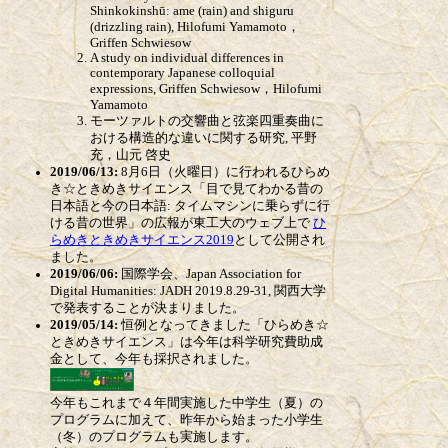
Shinkokinshū: ame (rain) and shiguru
(drizzling rain), Hilofumi Yamamoto，
Griffen Schwiesow
A study on individual differences in
contemporary Japanese colloquial
expressions, Griffen Schwiesow，Hilofumi
Yamamoto
モーツァルトの交響曲と弦楽四重奏曲に
おける構造的な違いに関する研究, 平野
充，山元 啓史
2019/06/13:
8月6日（火曜日）に行われるひらめ
き☆ときめきサイエンス「目で見てわかる昔の
日本語と今の日本語: タイムマシンに乗らずに行
ける昔の世界」の広報が東工大のウェブ上で
ひ
らめきときめきサイエンス2019
として公開され
ました。
2019/06/06:
国際学会、Japan Association for
Digital Humanities: JADH 2019.8.29-31, 関西大学
で発表することが決まりました。
2019/05/14:
恒例となってきました「ひらめき☆
ときめきサイエンス」は今年は科学研究費助成
金として、今年も採択されました。
今年もこれまで４年間実施した中学生（夏）の
プログラムに加えて、昨年から始まった小学生
（冬）のプログラムも実施します。