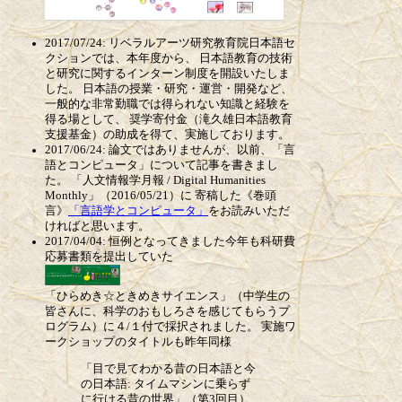
2017/07/24: リベラルアーツ研究教育院日本語セ
クションでは、本年度から、 日本語教育の技術
と研究に関するインターン制度を開設いたしま
した。 日本語の授業・研究・運営・開発など、
一般的な非常勤職では得られない知識と経験を
得る場として、 奨学寄付金（滝久雄日本語教育
支援基金）の助成を得て、実施しております。
2017/06/24: 論文ではありませんが、以前、「言
語とコンピュータ」について記事を書きまし
た。 「人文情報学月報 / Digital Humanities
Monthly」（2016/05/21）に 寄稿した《巻頭
言》
「言語学とコンピュータ」
をお読みいただ
ければと思います。
2017/04/04: 恒例となってきました今年も科研費
応募書類を提出していた
「ひらめき☆ときめきサイエンス」（中学生の
皆さんに、科学のおもしろさを感じてもらうプ
ログラム）に４/１付で採択されました。 実施ワ
ークショップのタイトルも昨年同様
「目で見てわかる昔の日本語と今
の日本語: タイムマシンに乗らず
に行ける昔の世界」（第3回目）