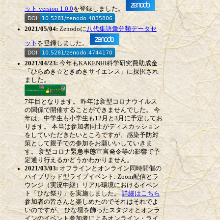
ット version 1.0.0
を登録しました。
.
2021/05/04:
Zenodoに
八代集語彙分類データセ
ット
を登録しました。
2021/04/23:
今年もKAKENHI科学研究費助成金
「ひらめき☆ときめきサイエンス」に採択され
ました。
7年目となります。 昨年は新型コロナウイルス
の関係で開催することができませんでした。 今
年は、中学生も小学生も12月と3月に予定してお
ります。 本当は参加者同士がディスカッション
をしていただきたいところですが、感染予防対
策として親子での参加をお願いいしていきま
す。 新型コロナ緊急事態宣言発令等の影響で予
定通り行えるかどうかわかりません。
2021/03/03:
オフラインとオンライン同時開催の
ハイブリッド型ライブイベント: Zoom配信とラ
ウンジ（実況中継）リアル環境におけるイベン
ト「ひな祭り」を実施しました。
詳細はこちら
参加者の皆さんと楽しめたのでそれはそれでよ
いのですが、 ひな壇を飾ったスタジオとオンラ
インのイベント参加者によるオンライン・ライ