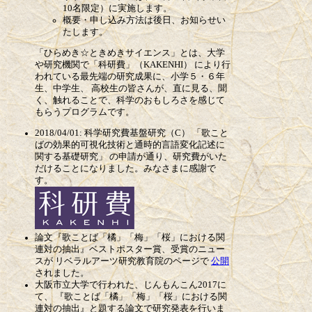
10名限定）に実施します。
概要・申し込み方法は後日、お知らせい
たします。
「ひらめき☆ときめきサイエンス」とは、大学
や研究機関で「科研費」（KAKENHI） により行
われている最先端の研究成果に、小学５・６年
生、中学生、 高校生の皆さんが、直に見る、聞
く、触れることで、科学のおもしろさを感じて
もらうプログラムです。
2018/04/01: 科学研究費基盤研究（C） 「歌こと
ばの効果的可視化技術と通時的言語変化記述に
関する基礎研究」 の申請が通り、研究費がいた
だけることになりました。みなさまに感謝で
す。
論文『歌ことば「橘」「梅」「桜」における関
連対の抽出』ベストポスター賞、受賞のニュー
スが リベラルアーツ研究教育院のページで
公開
されました。
大阪市立大学で行われた、じんもんこん2017に
て、 『歌ことば「橘」「梅」「桜」における関
連対の抽出』と題する論文で研究発表を行いま