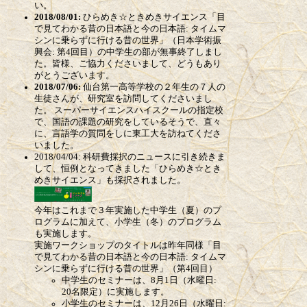
い。
2018/08/01:
ひらめき☆ときめきサイエンス「目
で見てわかる昔の日本語と今の日本語: タイムマ
シンに乗らずに行ける昔の世界」（日本学術振
興会: 第4回目）の中学生の部が無事終了しまし
た。皆様、ご協力くださいまして、どうもあり
がとうございます。
2018/07/06:
仙台第一高等学校の２年生の７人の
生徒さんが、研究室を訪問してくださいまし
た。 スーパーサイエンスハイスクールの指定校
で、国語の課題の研究をしているそうで、直々
に、言語学の質問をしに東工大を訪ねてくださ
いました。
2018/04/04: 科研費採択のニュースに引き続きま
して、恒例となってきました「ひらめき☆とき
めきサイエンス」も採択されました。
今年はこれまで３年実施した中学生（夏）のプ
ログラムに加えて、小学生（冬）のプログラム
も実施します。
実施ワークショップのタイトルは昨年同様「目
で見てわかる昔の日本語と今の日本語: タイムマ
シンに乗らずに行ける昔の世界」（第4回目）
中学生のセミナーは、8月1日（水曜日:
20名限定）に実施します。
小学生のセミナーは、12月26日（水曜日: