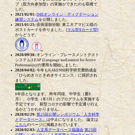
ブ（双方向参加型）の実施ができたのも収穫で
した。
2021/02/01:
D4Eオンライン・ディクテーション
練習システム
を公開しました。
2021/01/25:
疫病退散祈願: 東工大アマビエ様の
ポストカードを作りました。[
マル型
][
カード型
]
からどうぞ。
2020/09/30:
オンライン・プレースメントテスト
システム LEAP (Language assEssment for Active
Performance) の運用を開始しました。
2020/04/02:
今年もKAKENHI科学研究費助成金
「ひらめき☆ときめきサイエンス」に採択され
ました。
6年目となります。 昨年同様、中学生（夏8
月）、小学生（冬3月）のプログラムを実施する
予定ですが、 新型コロナの影響で予定通り行え
るかどうかわかりません。
2020/02/29:
第25回公開シンポジウム「人文科学
とデータベース」
は中止になりました。 論文は
こちら
のページに掲載されています。
2020/02/03:
人文系データベース協議会
第25回
公開シンポジウム「人文科学とデータベース」